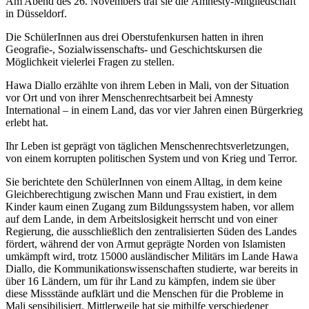
Am Abend des 26. Novembers traf sie die Amnesty-Mitgliedschaft
in Düsseldorf.
Die SchülerInnen aus drei Oberstufenkursen hatten in ihren
Geografie-, Sozialwissenschafts- und Geschichtskursen die
Möglichkeit vielerlei Fragen zu stellen.
Hawa Diallo erzählte von ihrem Leben in Mali, von der Situation
vor Ort und von ihrer Menschenrechtsarbeit bei Amnesty
International – in einem Land, das vor vier Jahren einen Bürgerkrieg
erlebt hat.
Ihr Leben ist geprägt von täglichen Menschenrechtsverletzungen,
von einem korrupten politischen System und von Krieg und Terror.
Sie berichtete den SchülerInnen von einem Alltag, in dem keine
Gleichberechtigung zwischen Mann und Frau existiert, in dem
Kinder kaum einen Zugang zum Bildungssystem haben, vor allem
auf dem Lande, in dem Arbeitslosigkeit herrscht und von einer
Regierung, die ausschließlich den zentralisierten Süden des Landes
fördert, während der von Armut geprägte Norden von Islamisten
umkämpft wird, trotz 15000 ausländischer Militärs im Lande Hawa
Diallo, die Kommunikationswissenschaften studierte, war bereits in
über 16 Ländern, um für ihr Land zu kämpfen, indem sie über
diese Missstände aufklärt und die Menschen für die Probleme in
Mali sensibilisiert. Mittlerweile hat sie mithilfe verschiedener